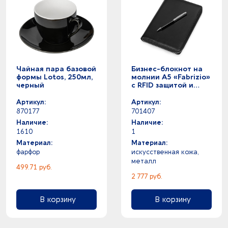
Чайная пара базовой
Бизнес-блокнот на
формы Lotos, 250мл,
молнии А5 «Fabrizio»
черный
с RFID защитой и
ручкой, черный
Артикул:
Артикул:
870177
701407
Наличие:
Наличие:
1610
1
Материал:
Материал:
фарфор
искусственная кожа,
металл
499.71 руб.
2 777 руб.
В корзину
В корзину