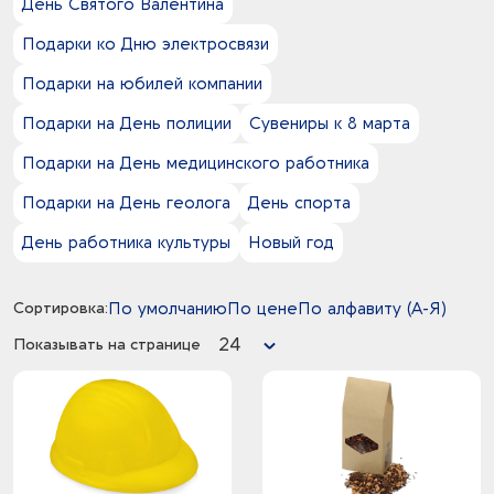
День Святого Валентина
2
Трафаретная печать с фольгой
3
УФ-печать
Подарки ко Дню электросвязи
1
УФ-печать круговая
Подарки на юбилей компании
2
УФ DTF печать
3
Флекстран
Подарки на День полиции
Сувениры к 8 марта
7
Цифровая печать
Подарки на День медицинского работника
1
Шильд спектрум
Подарки на День геолога
День спорта
День работника культуры
Новый год
Сортировка:
По умолчанию
По цене
По алфавиту (А-Я)
24
Показывать на странице