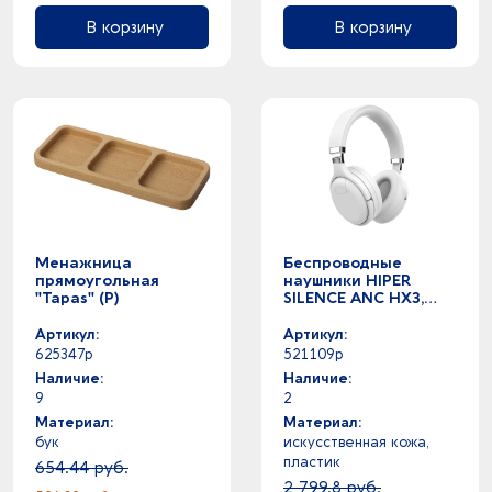
В корзину
В корзину
Менажница
Беспроводные
прямоугольная
наушники HIPER
"Tapas" (P)
SILENCE ANC HX3,
белый (Р)
Артикул:
Артикул:
625347p
521109p
Наличие:
Наличие:
9
2
Материал:
Материал:
бук
искусственная кожа,
пластик
654.44 руб.
2 799.8 руб.