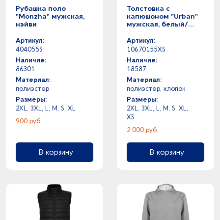
Рубашка поло
Толстовка с
"Monzha" мужская,
капюшоном "Urban"
нэйви
мужская, белый/
нэйви
Артикул:
Артикул:
404055S
10670155XS
Наличие:
Наличие:
86301
18587
Материал:
Материал:
полиэстер
полиэстер, хлопок
Размеры:
Размеры:
2XL, 3XL, L, M, S, XL
2XL, 3XL, L, M, S, XL,
XS
900 руб.
2 000 руб.
В корзину
В корзину