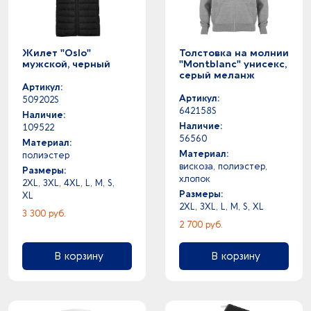
Жилет "Oslo"
Толстовка на молнии
мужской, черный
"Montblanc" унисекс,
серый меланж
Артикул:
Артикул:
509202S
642158S
Наличие:
Наличие:
109522
56560
Материал:
Материал:
полиэстер
вискоза, полиэстер,
Размеры:
хлопок
2XL, 3XL, 4XL, L, M, S,
Размеры:
XL
2XL, 3XL, L, M, S, XL
3 300 руб.
2 700 руб.
В корзину
В корзину