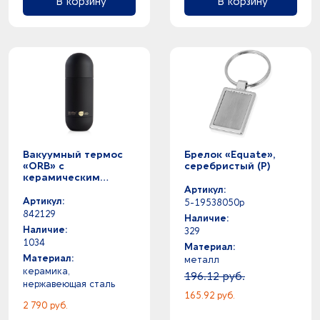
В корзину
В корзину
Вакуумный термос
Брелок «Equate»,
«ORB» с
серебристый (P)
керамическим
покрытием, 420 мл,
Артикул:
черный
Артикул:
5-19538050p
842129
Наличие:
Наличие:
329
1034
Материал:
Материал:
металл
керамика,
196.12 руб.
нержавеющая cталь
165.92 руб.
2 790 руб.