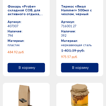
Фонарь «Probe»
Термос «Ямал
складной COB, для
Hammer» 500мл с
активного отдыха,
чехлом, черный
серый
Артикул:
Артикул:
407307
716001.27
Наличие:
Наличие:
794
392
Материал:
Материал:
пластик
нержавеющая cталь
1 401.39 руб.
484.92 руб.
975.57 руб.
В корзину
В корзину