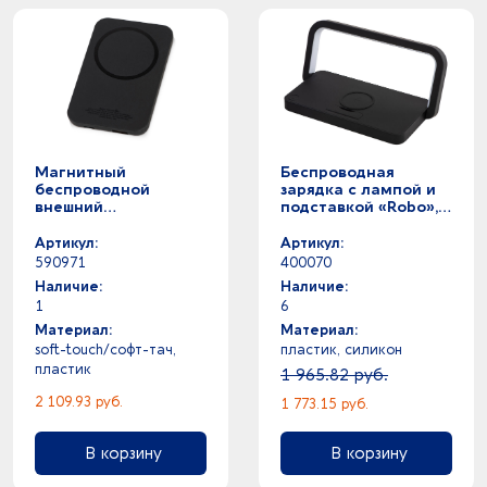
Магнитный
Беспроводная
беспроводной
зарядка с лампой и
внешний
подставкой «Robo»,
аккумулятор с
10 Вт
быстрой зарядкой
Артикул:
Артикул:
QC/PD 20 Вт
590971
400070
«MagnetIQ», 5000
Наличие:
Наличие:
mAh
1
6
Материал:
Материал:
soft-touch/софт-тач,
пластик, силикон
пластик
1 965.82 руб.
2 109.93 руб.
1 773.15 руб.
В корзину
В корзину