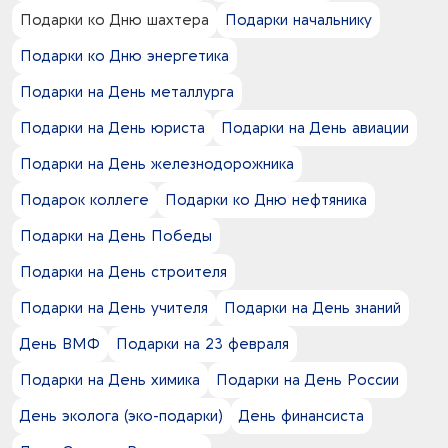
1
темно-серый -
2
нержавеющая cталь
Подарки ко Дню шахтера
Подарки начальнику
6
Гравировка (CO2 лазер)
1
темно-синий -
6
пластик
6
Гравировка (оптоволоконный лазер)
6
Подарки ко Дню энергетика
черный -
1
полиуретан
1
Гравировка XL (СО2)
4
полиэстер
Подарки на День металлурга
1
Гравировка круговая (CO2 лазер)
1
силикон
2
Деколь
Подарки на День юриста
Подарки на День авиации
2
фарфор
7
Заливка полимерной смолой
2
хлопок
Подарки на День железнодорожника
1
Индивидуальная упаковка по 1 шт в пакет
3
Кастомизация
Подарок коллеге
Подарки ко Дню нефтяника
8
Тампопечать
Подарки на День Победы
2
Текстильный принтер
4
Термотрансфер
Подарки на День строителя
2
Тиснение
Подарки на День учителя
Подарки на День знаний
3
Трафаретная печать
2
Трафаретная печать Пуфф
День ВМФ
Подарки на 23 февраля
2
Трафаретная печать Скульптура
Подарки на День химика
Подарки на День России
1
Трафаретная печать круговая
2
Трафаретная печать с глиттером
День эколога (эко-подарки)
День финансиста
2
Трафаретная печать со светоотражающей краской