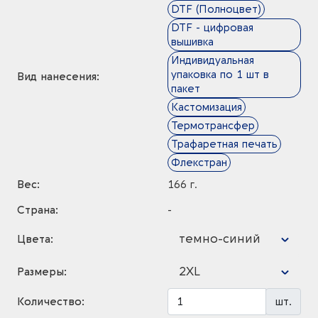
DTF (Полноцвет)
DTF - цифровая
вышивка
Индивидуальная
упаковка по 1 шт в
Вид нанесения:
пакет
Кастомизация
Термотрансфер
Трафаретная печать
Флекстран
Вес:
166 г.
Страна:
-
темно-синий
Цвета:
2XL
Размеры:
Количество:
шт.