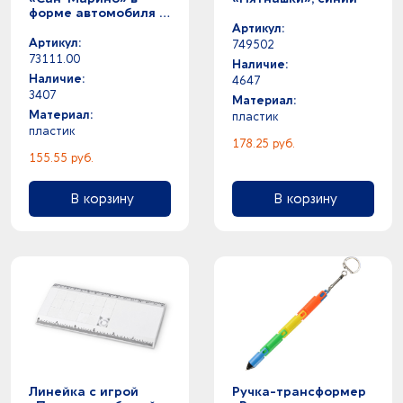
форме автомобиля с
открывающимися
Артикул:
дверями и
Артикул:
749502
инерционным
73111.00
Наличие:
механизмом
Наличие:
4647
движения,
3407
серебристая
Материал:
Материал:
пластик
пластик
178.25 руб.
155.55 руб.
В корзину
В корзину
Линейка с игрой
Ручка-трансформер