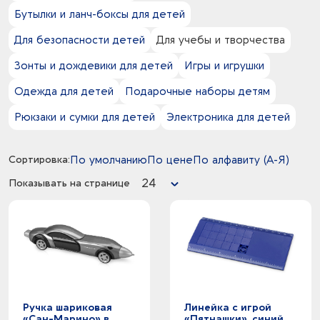
0
прозрачный - разноцветный
23
дерево
Бутылки и ланч-боксы для детей
67
Тампопечать
1
прозрачный -
25
картон
7
Термотрансфер
0
Для безопасности детей
Для учебы и творчества
белый - молочный
4
металл
19
Тиснение
0
белый - прозрачный
2
парафин
Зонты и дождевики для детей
Игры и игрушки
3
Трафаретная печать
0
белый - разноцветный
3
переработанный картон/бумага
3
Трафаретная печать круговая
0
Одежда для детей
Подарочные наборы детям
белый - черный
21
пластик
22
Трафаретная печать по твердым материалам
10
белый -
1
поликарбонат
Рюкзаки и сумки для детей
Электроника для детей
42
УФ-печать
13
бежевый -
1
полипропилен
7
УФ DTF печать
0
голубой - натуральный
9
полиуретан
29
Цифровая печать
1
Сортировка:
По умолчанию
По цене
По алфавиту (А-Я)
голубой -
4
стекло
3
Шильд спектрум
2
зеленое яблоко -
1
хлопок
24
Показывать на странице
1
зеленый -
2
разноцветный -
1
светло-коричневый -
1
серебристый -
0
серый - черный
1
серый -
6
синий -
Ручка шариковая
Линейка с игрой
4
черный -
«Сан-Марино» в
«Пятнашки», синий