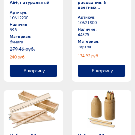
А6+, натуральный
рисования: 6
цветных
карандашей,
Артикул:
точилка, раскраска
Артикул:
10612200
10621800
Наличие:
Наличие:
898
44375
Материал:
Материал:
бумага
картон
279.46 руб.
174.92 руб.
240 руб.
В корзину
В корзину