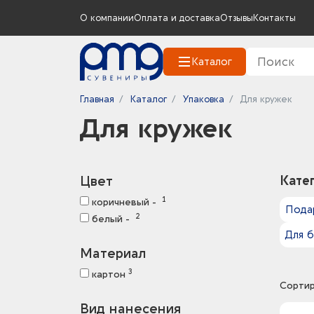
О компании
Оплата и доставка
Отзывы
Контакты
Каталог
Главная
Каталог
Упаковка
Для кружек
Для кружек
Цвет
Кате
1
коричневый -
Пода
2
белый -
Для 
Материал
3
картон
Сортир
Вид нанесения