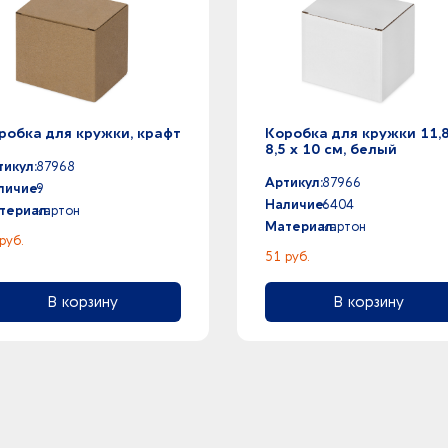
робка для кружки, крафт
Коробка для кружки 11,8
8,5 х 10 см, белый
тикул:
87968
Артикул:
87966
личие:
9
Наличие:
6404
териал:
картон
Материал:
картон
руб.
51 руб.
В корзину
В корзину