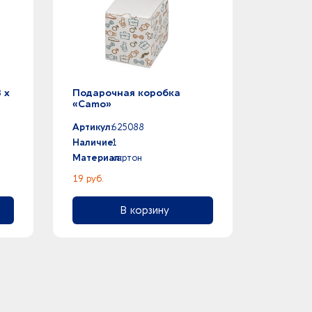
 х
Подарочная коробка
«Camo»
Артикул:
625088
Наличие:
1
Материал:
картон
19 руб.
В корзину