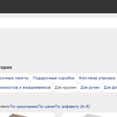
гории
рочные пакеты
Подарочные коробки
Жестяная упаковка
блокнотов и ежедневников
Для кружек
Для ручек
Для ф
овка:
По умолчанию
По цене
По алфавиту (А-Я)