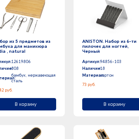
бор из 5 предметов из
ANISTON. Набор из 6-ти
мбука для маникюра
пилочек для ногтей,
ia , natural
Черный
тикул:
12619806
Артикул:
94856-103
личие:
808
Наличие:
18
бамбук, нержавеющая
Материал:
картон
териал:
cталь
73 руб.
42 руб.
В корзину
В корзину