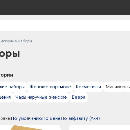
икюрные наборы
оры
гории
кие наборы
Женские портмоне
Косметички
Маникюрны
шения
Часы наручные женские
Веера
овка:
По умолчанию
По цене
По алфавиту (А-Я)