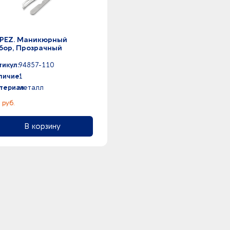
PEZ. Маникюрный
бор, Прозрачный
тикул:
94857-110
личие:
1
териал:
металл
 руб.
В корзину