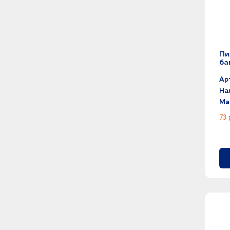
Пи
ба
Ар
На
Ма
73 