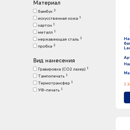
Материал
2
бамбук
1
искусственная кожа
1
картон
1
металл
На
3
нержавеющая cталь
ба
2
пробка
Lad
Ар
Вид нанесения
На
1
Гравировка (CO2 лазер)
Ма
1
Тампопечать
1
Термотрансфер
3 3
1
УФ-печать