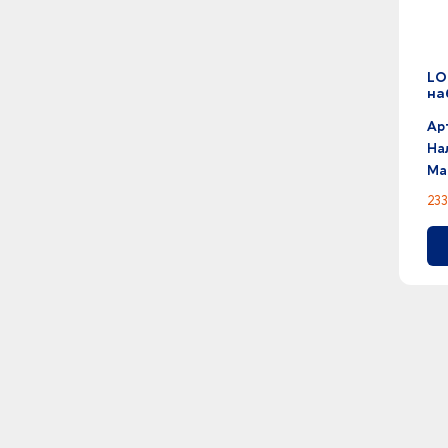
LO
на
Ар
На
Ма
233