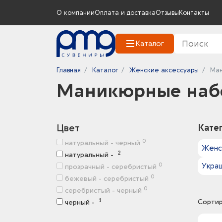
О компании
Оплата и доставка
Отзывы
Контакты
Каталог
Главная
Каталог
Женские аксессуары
Ман
Маникюрные наб
Цвет
Кате
0
натуральный - черный
Женс
2
натуральный -
Укра
0
прозрачный - серебристый
0
бежевый - серебристый
0
серебристый - черный
1
Сортир
черный -