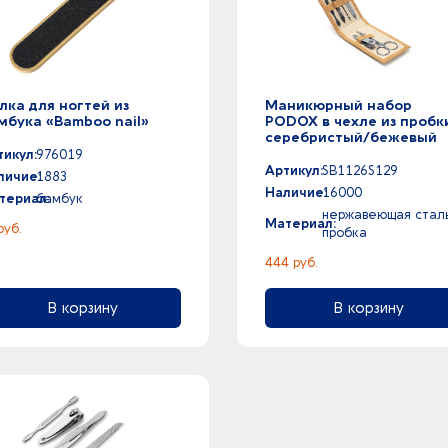
лка для ногтей из
Маникюрный набор
мбука «Bamboo nail»
PODOX в чехле из пробк
серебристый/бежевый
тикул:
976019
Артикул:
SB1126S129
личие:
1883
Наличие:
16000
териал:
бамбук
нержавеющая cталь
Материал:
руб.
пробка
444 руб.
В корзину
В корзину