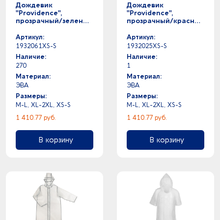
Дождевик
Дождевик
"Providence",
"Providence",
прозрачный/зеленый
прозрачный/красный
с чехлом
с чехлом
Артикул:
Артикул:
1932061XS-S
1932025XS-S
Наличие:
Наличие:
270
1
Материал:
Материал:
ЭВА
ЭВА
Размеры:
Размеры:
M-L, XL-2XL, XS-S
M-L, XL-2XL, XS-S
1 410.77 руб.
1 410.77 руб.
В корзину
В корзину