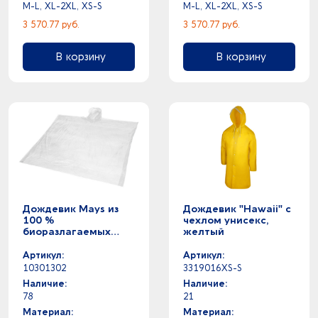
M-L, XL-2XL, XS-S
M-L, XL-2XL, XS-S
3 570.77 руб.
3 570.77 руб.
В корзину
В корзину
Дождевик Mays из
Дождевик "Hawaii" c
100 %
чехлом унисекс,
биоразлагаемых
желтый
материалов,
прозрачный
Артикул:
Артикул:
10301302
3319016XS-S
Наличие:
Наличие:
78
21
Материал:
Материал: