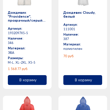
Дождевик
Дождевик Cloudy,
"Providence",
белый
прозрачный/серый
светоотражающий с
Артикул:
чехлом
Артикул:
111001
1932097XS-S
Наличие:
Наличие:
387
346
Материал:
Материал:
полиэтилен
ЭВА
70 руб.
Размеры:
M-L, XL-2XL, XS-S
1 568.77 руб.
В корзину
В корзину