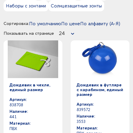
0
прозрачный - синий
Наборы с зонтами
Солнцезащитные зонты
3
Тампопечать
0
прозрачный - черный
19
Термотрансфер
2
прозрачный -
49
Трафаретная печать
1
Сортировка:
По умолчанию
По цене
По алфавиту (А-Я)
белый прозрачный -
1
УФ DTF печать
0
белый - черный
24
Показывать на странице
20
Цифровая печать
15
белый -
7
Шеврон
1
бесцветный полупрозрачный -
3
голубой -
13
желтый -
5
зеленое яблоко -
0
зеленый - прозрачный
2
зеленый -
Дождевик в чехле,
Дождевик в футляре
3
ярко-синий -
единый размер
с карабином, единый
размер
0
разноцветный - черный
Артикул:
0
серебристый - серый
Артикул:
838708
1
серебристый -
839572
Наличие:
2
серый -
Наличие:
441
3553
0
синий классический - черный
Материал:
Материал:
ПВХ
5
синий классический -