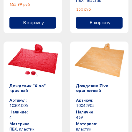
ПВХ, пластик
4
синий -
655.99 руб.
150 руб.
4
темно-синий -
1
фиолетовый -
В корзину
В корзину
10
черный -
Дождевик "Xina",
Дождевик Ziva,
красный
оранжевый
Артикул:
Артикул:
10301005
10042905
Наличие:
Наличие:
4
469
Материал:
Материал:
ПВХ, пластик
пластик