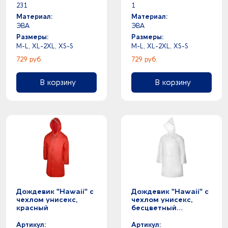
231
1
Материал:
Материал:
ЭВА
ЭВА
Размеры:
Размеры:
M-L, XL-2XL, XS-S
M-L, XL-2XL, XS-S
729 руб.
729 руб.
В корзину
В корзину
Дождевик "Hawaii" c
Дождевик "Hawaii" c
чехлом унисекс,
чехлом унисекс,
красный
бесцветный
полупрозрачный
Артикул:
Артикул: